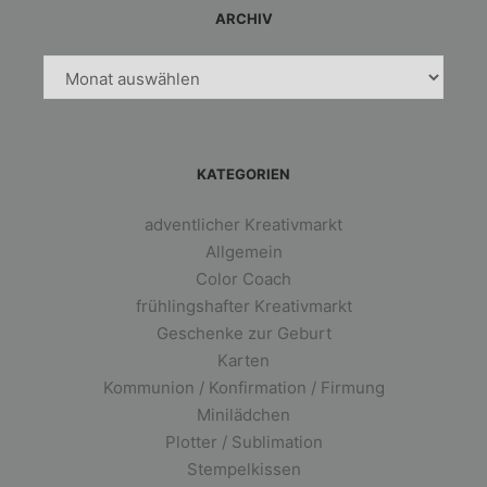
ARCHIV
Archiv
KATEGORIEN
adventlicher Kreativmarkt
Allgemein
Color Coach
frühlingshafter Kreativmarkt
Geschenke zur Geburt
Karten
Kommunion / Konfirmation / Firmung
Minilädchen
Plotter / Sublimation
Stempelkissen