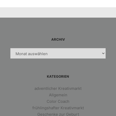
ARCHIV
Archiv
KATEGORIEN
adventlicher Kreativmarkt
Allgemein
Color Coach
frühlingshafter Kreativmarkt
Geschenke zur Geburt