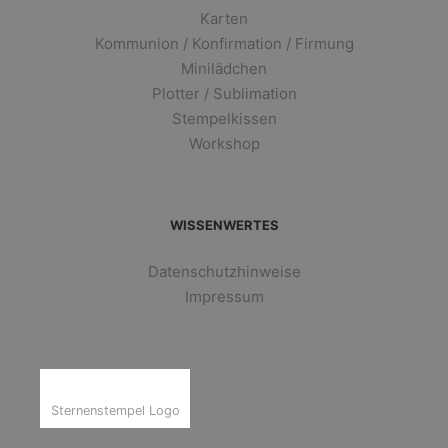
Karten
Kommunion / Konfirmation / Firmung
Minilädchen
Plotter / Sublimation
Stempelkissen
Workshop
WISSENWERTES
Datenschutzhinweise
Impressum
Sternenstempel Logo