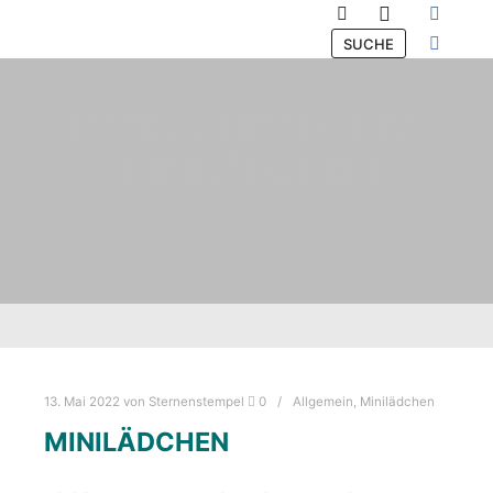
Hauptmenü
Suchen
SUCHE
KATEGORIEARCHIV:
MINILÄDCHEN
13. Mai 2022
von
Sternenstempel
0
Allgemein
,
Minilädchen
MINILÄDCHEN