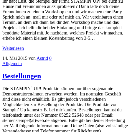
Ihr habt Lust, die Stempel der Firma STAMPIN`UP! bei euch zu
Hause mit Freundinnen auszuprobieren? Dann lade doch deine
Freundinnen zu einem Workshop ein und wir machen eine Party.
Sprich mich an, mail mir oder ruf mich an. Wir vereinbaren einen
Termin, an dem ich dann bei dir den Workshop mache und das
Projekt. Ich helfe dir bei der Einladung und bringe das komplett
benötigte Material mit. Je nachdem, welches Projekt wir machen,
erhebe ich einen kleinen Kostenbeitrag von 3-5…
Weiterlesen
14. Mai 2015
von
Astrid
0
Allgemein
Bestellungen
Die STAMPIN` UP! Produkte können nur über sogenannte
Demonstratoren/innen erworben werden. Im normalen Geschäft
sind diese nicht erhältlich. Es gibt jedoch verschiedenen
Möglichkeiten zur Bestellung der Produkte. Die Produkte von
Stampin’ Up kannst z.B. bei mir kaufen. Bestellungen kannst du
telefonisch unter der Nummer 05252 52648 oder per Email:
sternenstempel(at)web.de abgeben. Bitte gib bei deiner Bestellung
per Mail folgende Informationen an: Deine Daten (also vollständige
Versandadresse und Telefonnummer für Rückfragen)