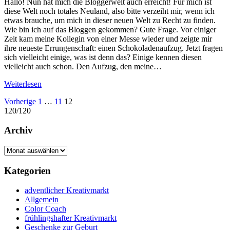
Hallo! Nun hat mich die Bloggerwelt auch erreicht! Für mich ist
diese Welt noch totales Neuland, also bitte verzeiht mir, wenn ich
etwas brauche, um mich in dieser neuen Welt zu Recht zu finden.
Wie bin ich auf das Bloggen gekommen? Gute Frage. Vor einiger
Zeit kam meine Kollegin von einer Messe wieder und zeigte mir
ihre neueste Errungenschaft: einen Schokoladenaufzug. Jetzt fragen
sich vielleicht einige, was ist denn das? Einige kennen diesen
vielleicht auch schon. Den Aufzug, den meine…
Weiterlesen
Seitennummerierung
Vorherige
1
…
11
12
120/120
der
Beiträge
Archiv
Archiv
Kategorien
adventlicher Kreativmarkt
Allgemein
Color Coach
frühlingshafter Kreativmarkt
Geschenke zur Geburt