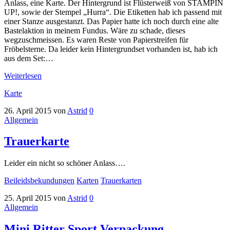
Anlass, eine Karte. Der Hintergrund ist Flüsterweiß von STAMPIN
UP!, sowie der Stempel „Hurra“. Die Etiketten hab ich passend mit
einer Stanze ausgestanzt. Das Papier hatte ich noch durch eine alte
Bastelaktion in meinem Fundus. Wäre zu schade, dieses
wegzuschmeissen. Es waren Reste von Papierstreifen für
Fröbelsterne. Da leider kein Hintergrundset vorhanden ist, hab ich
aus dem Set:…
Weiterlesen
Karte
26. April 2015
von
Astrid
0
Allgemein
Trauerkarte
Leider ein nicht so schöner Anlass….
Beileidsbekundungen
Karten
Trauerkarten
25. April 2015
von
Astrid
0
Allgemein
Mini Ritter Sport Verpackung