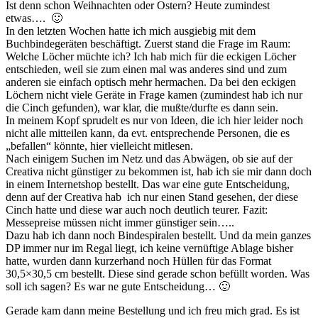
Ist denn schon Weihnachten oder Ostern? Heute zumindest
etwas…. 🙂
In den letzten Wochen hatte ich mich ausgiebig mit dem
Buchbindegeräten beschäftigt. Zuerst stand die Frage im Raum:
Welche Löcher müchte ich? Ich hab mich für die eckigen Löcher
entschieden, weil sie zum einen mal was anderes sind und zum
anderen sie einfach optisch mehr hermachen. Da bei den eckigen
Löchern nicht viele Geräte in Frage kamen (zumindest hab ich nur
die Cinch gefunden), war klar, die mußte/durfte es dann sein.
In meinem Kopf sprudelt es nur von Ideen, die ich hier leider noch
nicht alle mitteilen kann, da evt. entsprechende Personen, die es
„befallen“ könnte, hier vielleicht mitlesen.
Nach einigem Suchen im Netz und das Abwägen, ob sie auf der
Creativa nicht günstiger zu bekommen ist, hab ich sie mir dann doch
in einem Internetshop bestellt. Das war eine gute Entscheidung,
denn auf der Creativa hab ich nur einen Stand gesehen, der diese
Cinch hatte und diese war auch noch deutlich teurer. Fazit:
Messepreise müssen nicht immer günstiger sein…..
Dazu hab ich dann noch Bindespiralen bestellt. Und da mein ganzes
DP immer nur im Regal liegt, ich keine vernüftige Ablage bisher
hatte, wurden dann kurzerhand noch Hüllen für das Format
30,5×30,5 cm bestellt. Diese sind gerade schon befüllt worden. Was
soll ich sagen? Es war ne gute Entscheidung… 🙂
Gerade kam dann meine Bestellung und ich freu mich grad. Es ist