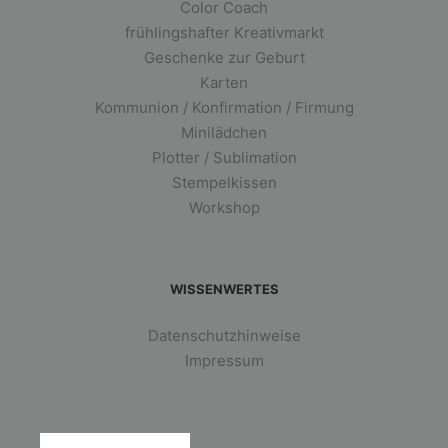
Color Coach
frühlingshafter Kreativmarkt
Geschenke zur Geburt
Karten
Kommunion / Konfirmation / Firmung
Minilädchen
Plotter / Sublimation
Stempelkissen
Workshop
WISSENWERTES
Datenschutzhinweise
Impressum