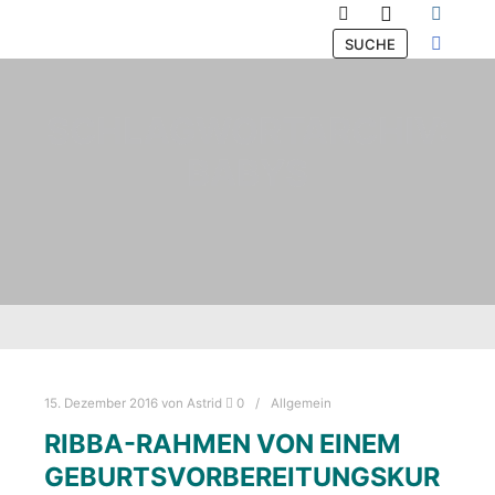
Hauptmenü
Suchen
SUCHE
SCHLAGWORTARCHIV:
BABYS
15. Dezember 2016
von
Astrid
0
Allgemein
RIBBA-RAHMEN VON EINEM
GEBURTSVORBEREITUNGSKUR